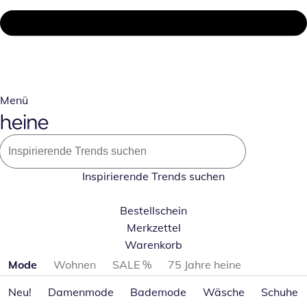
Menü
Inspirierende Trends suchen
Bestellschein
Merkzettel
Warenkorb
Produktkategorien überspringen
Mode
Wohnen
SALE %
75 Jahre heine
Neu!
Damenmode
Bademode
Wäsche
Schuhe