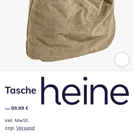
Zum Vergrößern auf das Bild klicken
Tasche
99,99 €
99,99 €
nur
inkl. MwSt.
zzgl.
Versand