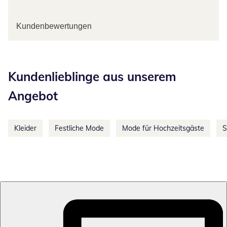
Kundenbewertungen
Kategorie-Empfehlungen überspringen
Kundenlieblinge aus unserem
Angebot
Kleider
Festliche Mode
Mode für Hochzeitsgäste
S