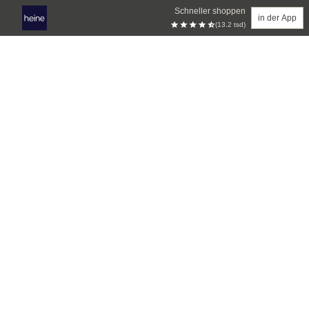
Schneller shoppen
in der App
(13.2 tsd)
Zum Hauptinhalt springen