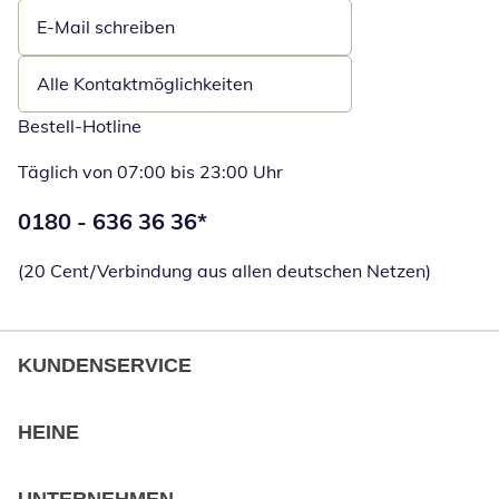
E-Mail schreiben
Öffnet E-Mail-Client
Alle Kontaktmöglichkeiten
Bestell-Hotline
Täglich von 07:00 bis 23:00 Uhr
Telefonnummer:
0180 - 636 36 36
*
Öffnet Telefon
(20 Cent/Verbindung aus allen deutschen Netzen)
KUNDENSERVICE
HEINE