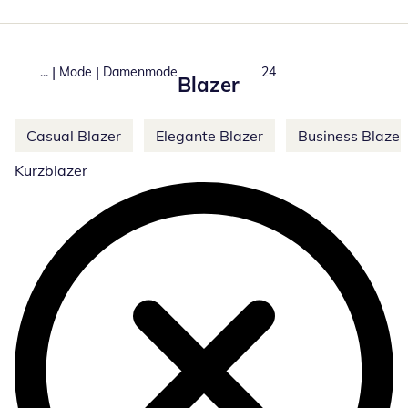
|
|
...
Mode
Damenmode
Produkte
24
Blazer
Weitere Kategorien überspringen
Casual Blazer
Elegante Blazer
Business Blazer
Kurzblazer