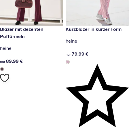
89,99 €
Blazer mit dezenten
79,99 €
Kurzblazer in kurzer Form
Puffärmeln
heine
heine
79,99 €
79,99 €
nur
89,99 €
89,99 €
nur