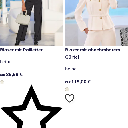
89,99 €
Blazer mit Pailletten
119,00 €
Blazer mit abnehmbarem
Gürtel
heine
heine
89,99 €
89,99 €
nur
119,00 €
119,00 €
nur