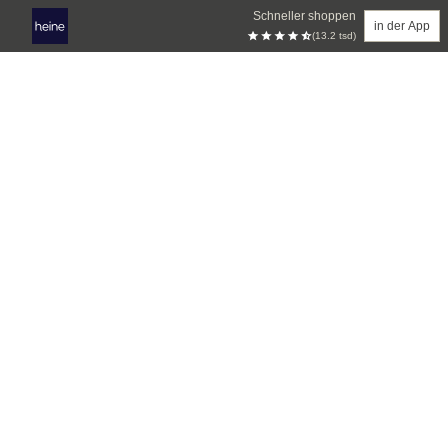
Schneller shoppen
in der App
(13.2 tsd)
Zum Hauptinhalt springen