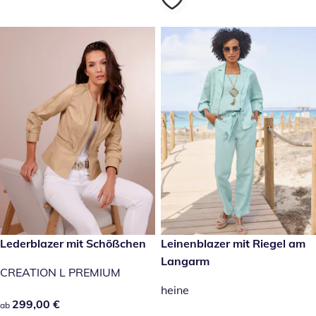
299,00 €
Lederblazer mit Schößchen
89,99 €
Leinenblazer mit Riegel am
Langarm
CREATION L PREMIUM
heine
299,00 €
299,00 €
ab