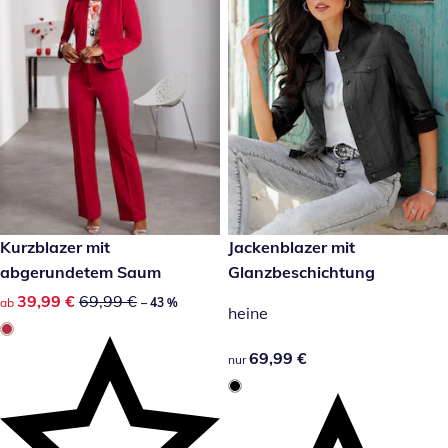
reduzierter Preis 39,99 €, vorheriger Preis: 69,99 €
Kurzblazer mit
69,99 €
Jackenblazer mit
-43 %
abgerundetem Saum
Glanzbeschichtung
reduzierter Preis 39,99 €, vorheriger Preis: 69,99 €
39,99 €
69,99 €
ab
– 43 %
heine
69,99 €
69,99 €
nur