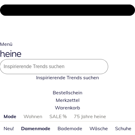
Menü
Inspirierende Trends suchen
Bestellschein
Merkzettel
Warenkorb
Produktkategorien überspringen
Mode
Wohnen
SALE %
75 Jahre heine
Neu!
Damenmode
Bademode
Wäsche
Schuhe