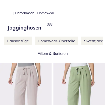
|
|
...
Damenmode
Homewear
Produkte
383
Jogginghosen
Weitere Kategorien überspringen
Hausanzüge
Homewear-Oberteile
Sweatjacke
Filtern & Sortieren