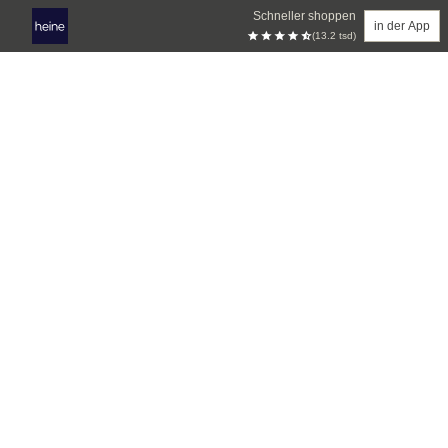
Schneller shoppen
in der App
(13.2 tsd)
Zum Hauptinhalt springen