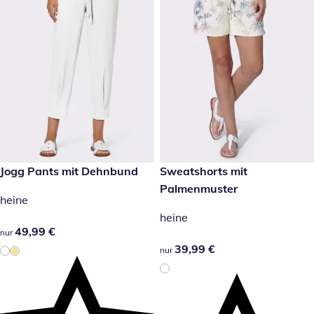
49,99 €
Jogg Pants mit Dehnbund
39,99 €
Sweatshorts mit
Palmenmuster
heine
heine
49,99 €
49,99 €
nur
39,99 €
39,99 €
nur