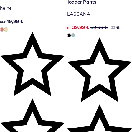
reduzierter Preis 39,99 €, vor
Jogger Pants
-33 %
heine
LASCANA
49,99 €
49,99 €
nur
reduzierter Preis 39,99 €, vor
39,99 €
59,99 €
ab
– 33 %