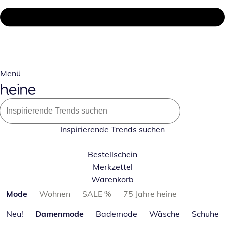
Menü
Inspirierende Trends suchen
Bestellschein
Merkzettel
Warenkorb
Produktkategorien überspringen
Mode
Wohnen
SALE %
75 Jahre heine
Neu!
Damenmode
Bademode
Wäsche
Schuhe