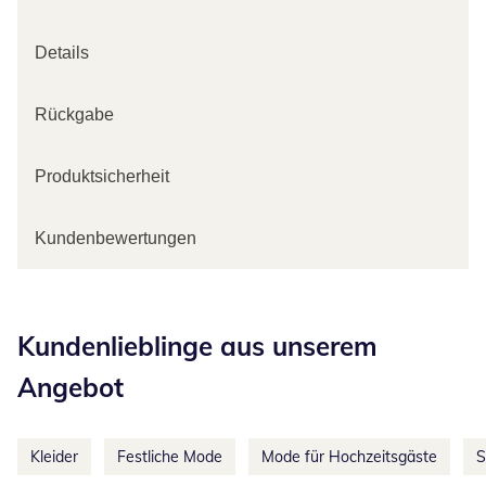
Details
Rückgabe
Produktsicherheit
Kundenbewertungen
Kategorie-Empfehlungen überspringen
Kundenlieblinge aus unserem
Angebot
Kleider
Festliche Mode
Mode für Hochzeitsgäste
S