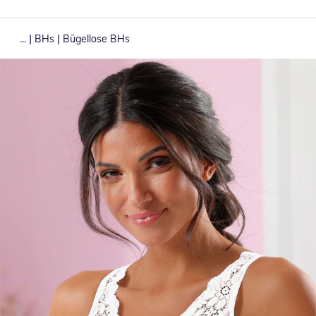
|
|
...
BHs
Bügellose BHs