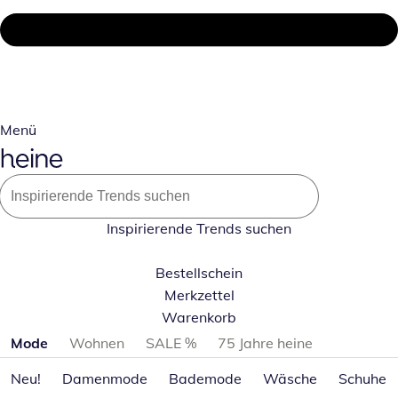
Menü
Inspirierende Trends suchen
Bestellschein
Merkzettel
Warenkorb
Produktkategorien überspringen
Mode
Wohnen
SALE %
75 Jahre heine
Neu!
Damenmode
Bademode
Wäsche
Schuhe