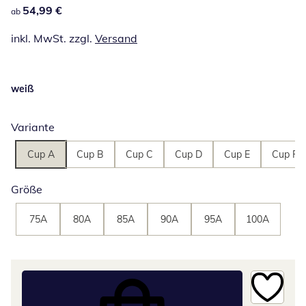
54,99 €
54,99 €
ab
inkl. MwSt. zzgl.
Versand
weiß
Variante
Cup A
Cup B
Cup C
Cup D
Cup E
Cup F
Größe
75A
80A
85A
90A
95A
100A