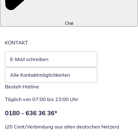
Chat
KONTAKT
E-Mail schreiben
Öffnet E-Mail-Client
Alle Kontaktmöglichkeiten
Bestell-Hotline
Täglich von 07:00 bis 23:00 Uhr
Telefonnummer:
0180 - 636 36 36
*
Öffnet Telefon
(20 Cent/Verbindung aus allen deutschen Netzen)