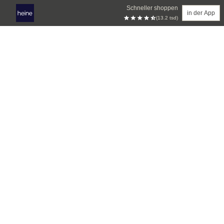
Schneller shoppen
in der App
(13.2 tsd)
Zum Hauptinhalt springen