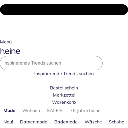
Menü
Inspirierende Trends suchen
Bestellschein
Merkzettel
Warenkorb
Produktkategorien überspringen
Mode
Wohnen
SALE %
75 Jahre heine
Neu!
Damenmode
Bademode
Wäsche
Schuhe