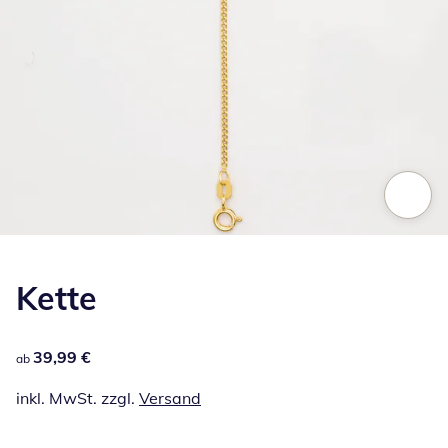
Zum Vergrößern auf das Bild klicken
Kette
39,99 €
39,99 €
ab
inkl. MwSt. zzgl.
Versand