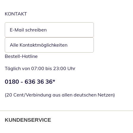
KONTAKT
E-Mail schreiben
Öffnet E-Mail-Client
Alle Kontaktmöglichkeiten
Bestell-Hotline
Täglich von 07:00 bis 23:00 Uhr
Telefonnummer:
0180 - 636 36 36
*
Öffnet Telefon
(20 Cent/Verbindung aus allen deutschen Netzen)
KUNDENSERVICE