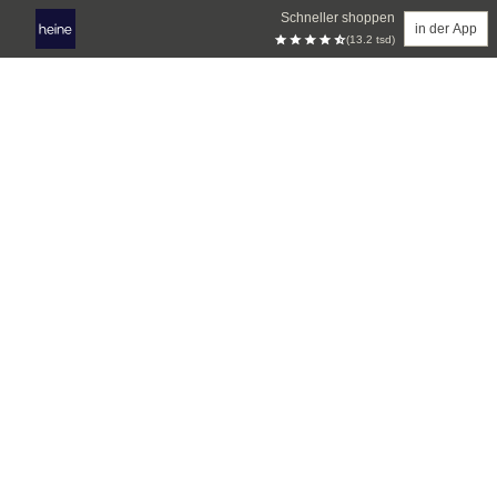
Schneller shoppen
in der App
(13.2 tsd)
Zum Hauptinhalt springen