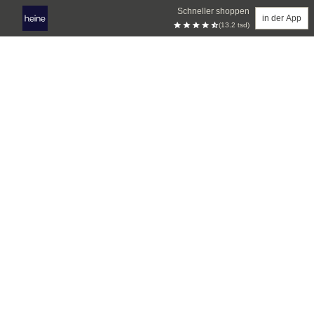
Schneller shoppen
in der App
(13.2 tsd)
Zum Hauptinhalt springen