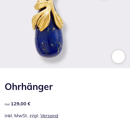
Zum Vergrößern auf das Bild klicken
Ohrhänger
129,00 €
129,00 €
nur
inkl. MwSt. zzgl.
Versand