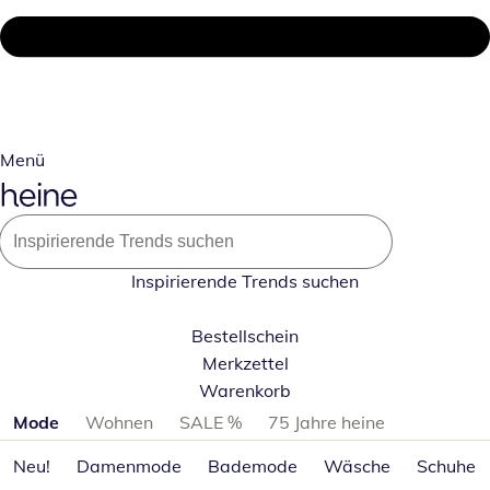
Menü
Inspirierende Trends suchen
Bestellschein
Merkzettel
Warenkorb
Produktkategorien überspringen
Mode
Wohnen
SALE %
75 Jahre heine
Neu!
Damenmode
Bademode
Wäsche
Schuhe