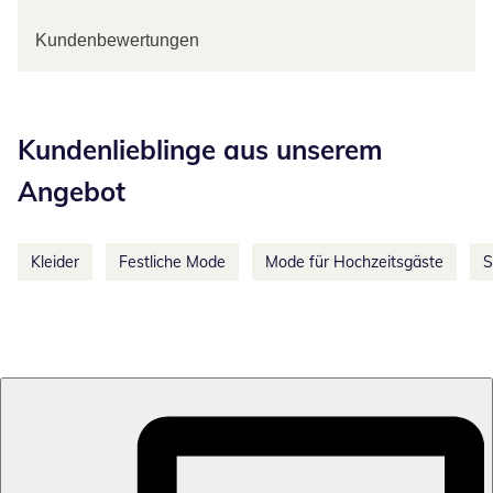
Kundenbewertungen
Kategorie-Empfehlungen überspringen
Kundenlieblinge aus unserem
Angebot
Kleider
Festliche Mode
Mode für Hochzeitsgäste
S