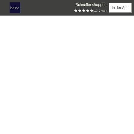
Schneller shoppen
in der App
(13.2 tsd)
Zum Hauptinhalt springen