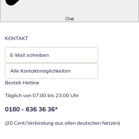
Chat
KONTAKT
E-Mail schreiben
Öffnet E-Mail-Client
Alle Kontaktmöglichkeiten
Bestell-Hotline
Täglich von 07:00 bis 23:00 Uhr
Telefonnummer:
0180 - 636 36 36
*
Öffnet Telefon
(20 Cent/Verbindung aus allen deutschen Netzen)