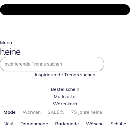
Menü
Inspirierende Trends suchen
Bestellschein
Merkzettel
Warenkorb
Produktkategorien überspringen
Mode
Wohnen
SALE %
75 Jahre heine
Neu!
Damenmode
Bademode
Wäsche
Schuhe