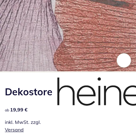
Zum Vergrößern auf das Bild klicken
Dekostore
19,99 €
19,99 €
ab
inkl. MwSt. zzgl.
Versand