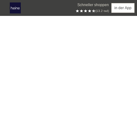
Schneller shoppen
in der App
(13.2 tsd)
Zum Hauptinhalt springen