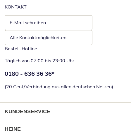
KONTAKT
E-Mail schreiben
Öffnet E-Mail-Client
Alle Kontaktmöglichkeiten
Bestell-Hotline
Täglich von 07:00 bis 23:00 Uhr
Telefonnummer:
0180 - 636 36 36
*
Öffnet Telefon
(20 Cent/Verbindung aus allen deutschen Netzen)
KUNDENSERVICE
HEINE