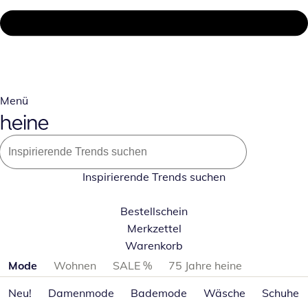
Menü
Inspirierende Trends suchen
Bestellschein
Merkzettel
Warenkorb
Produktkategorien überspringen
Mode
Wohnen
SALE %
75 Jahre heine
Neu!
Damenmode
Bademode
Wäsche
Schuhe