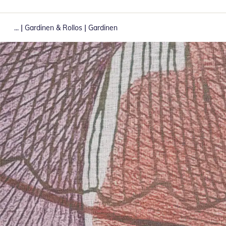
|
|
...
Gardinen & Rollos
Gardinen