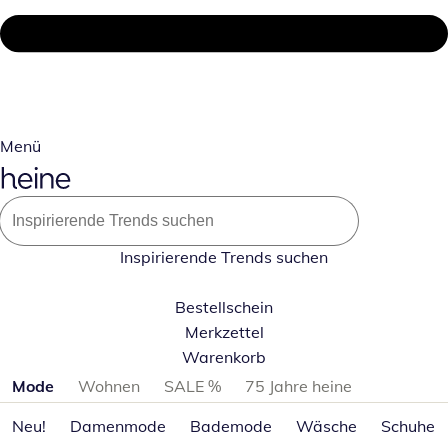
Menü
Inspirierende Trends suchen
Bestellschein
Merkzettel
Warenkorb
Produktkategorien überspringen
Mode
Wohnen
SALE %
75 Jahre heine
Neu!
Damenmode
Bademode
Wäsche
Schuhe