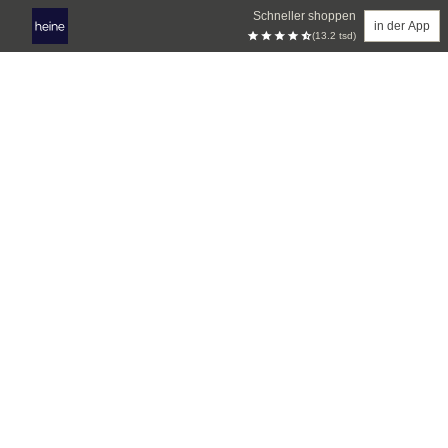
Schneller shoppen
in der App
(13.2 tsd)
Zum Hauptinhalt springen