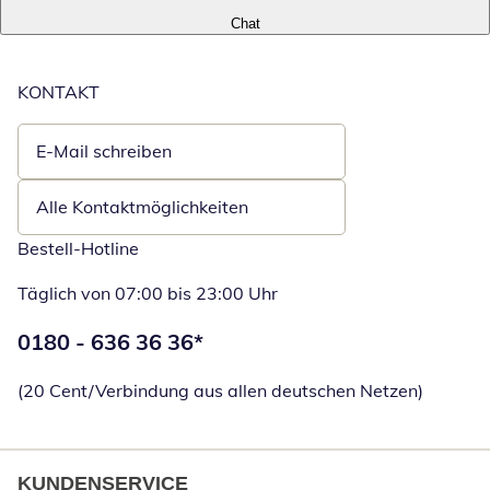
Chat
KONTAKT
E-Mail schreiben
Öffnet E-Mail-Client
Alle Kontaktmöglichkeiten
Bestell-Hotline
Täglich von 07:00 bis 23:00 Uhr
Telefonnummer:
0180 - 636 36 36
*
Öffnet Telefon
(20 Cent/Verbindung aus allen deutschen Netzen)
KUNDENSERVICE