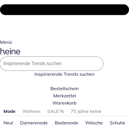
Menü
Inspirierende Trends suchen
Bestellschein
Merkzettel
Warenkorb
Produktkategorien überspringen
Mode
Wohnen
SALE %
75 Jahre heine
Neu!
Damenmode
Bademode
Wäsche
Schuhe