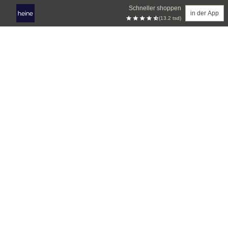
Schneller shoppen
in der App
(13.2 tsd)
Zum Hauptinhalt springen