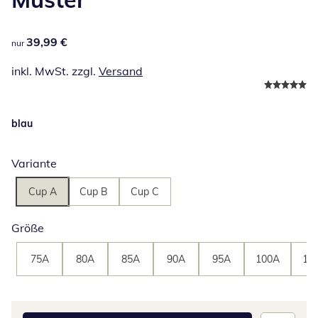
39,99 €
39,99 €
nur
inkl. MwSt. zzgl.
Versand
blau
Variante
Cup A
Cup B
Cup C
Größe
75A
80A
85A
90A
95A
100A
10