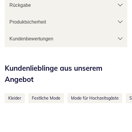
Rückgabe
Produktsicherheit
Kundenbewertungen
Kategorie-Empfehlungen überspringen
Kundenlieblinge aus unserem
Angebot
Kleider
Festliche Mode
Mode für Hochzeitsgäste
S