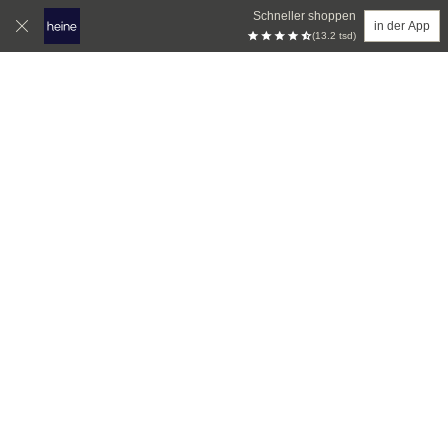
Schneller shoppen
in der App
(13.2 tsd)
Zum Hauptinhalt springen