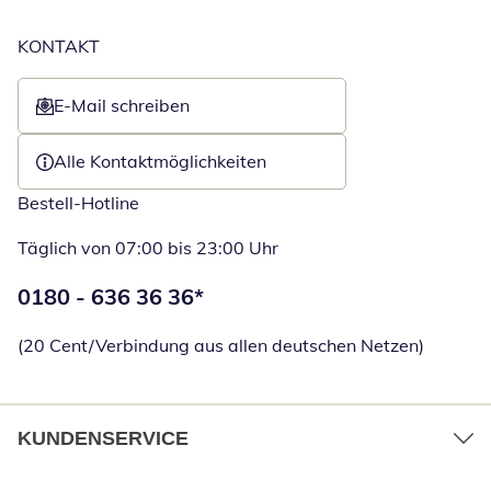
KONTAKT
E-Mail schreiben
Öffnet E-Mail-Client
Alle Kontaktmöglichkeiten
Bestell-Hotline
Täglich von 07:00 bis 23:00 Uhr
Telefonnummer:
0180 - 636 36 36
*
Öffnet Telefon
(20 Cent/Verbindung aus allen deutschen Netzen)
KUNDENSERVICE