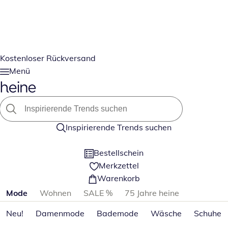
Kostenloser Rückversand
Menü
Inspirierende Trends suchen
Bestellschein
Merkzettel
Warenkorb
Produktkategorien überspringen
Mode
Wohnen
SALE %
75 Jahre heine
Neu!
Damenmode
Bademode
Wäsche
Schuhe