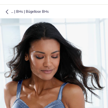
|
|
...
BHs
Bügellose BHs