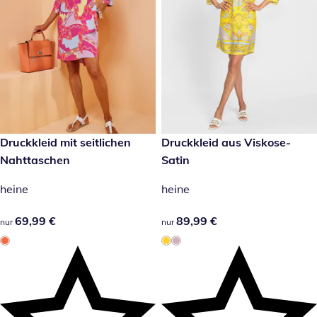
69,99 €
Druckkleid mit seitlichen
89,99 €
Druckkleid aus Viskose-
Nahttaschen
Satin
heine
heine
69,99 €
69,99 €
89,99 €
89,99 €
nur
nur