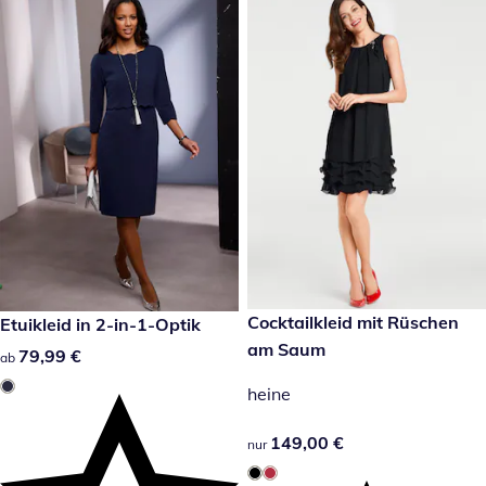
149,00 €
Cocktailkleid mit Rüschen
79,99 €
Etuikleid in 2-in-1-Optik
am Saum
79,99 €
79,99 €
ab
heine
149,00 €
149,00 €
nur