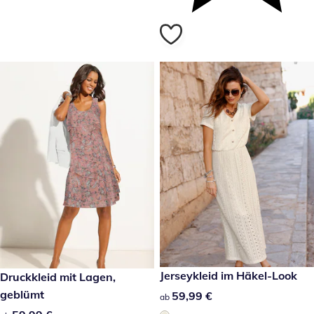
59,99 €
Jerseykleid im Häkel-Look
59,99 €
Druckkleid mit Lagen,
geblümt
59,99 €
59,99 €
ab