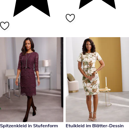
89,99 €
Spitzenkleid in Stufenform
79,99 €
Etuikleid im Blätter-Dessin