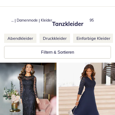
|
|
...
Damenmode
Kleider
Produkte
95
Tanzkleider
Weitere Kategorien überspringen
Abendkleider
Druckkleider
Einfarbige Kleider
Filtern & Sortieren