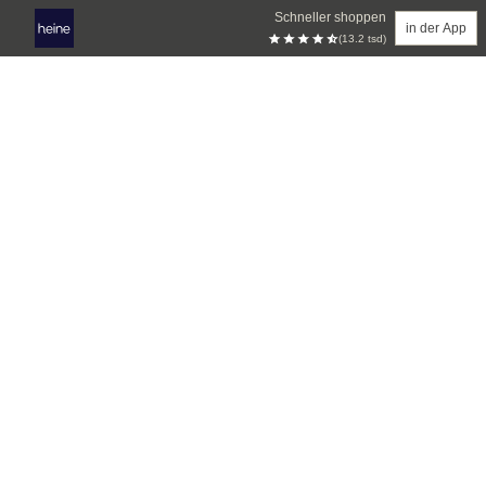
Schneller shoppen
in der App
(13.2 tsd)
Zum Hauptinhalt springen