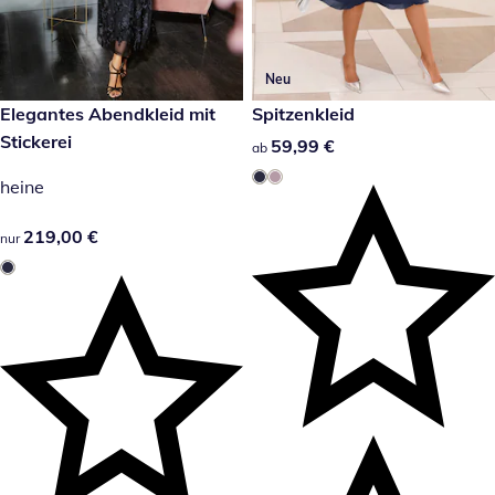
Neu
219,00 €
Elegantes Abendkleid mit
59,99 €
Spitzenkleid
Stickerei
59,99 €
59,99 €
ab
heine
219,00 €
219,00 €
nur