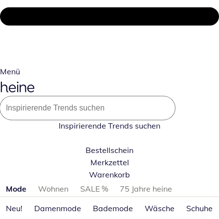
Menü
Inspirierende Trends suchen
Bestellschein
Merkzettel
Warenkorb
Produktkategorien überspringen
Mode
Wohnen
SALE %
75 Jahre heine
Neu!
Damenmode
Bademode
Wäsche
Schuhe