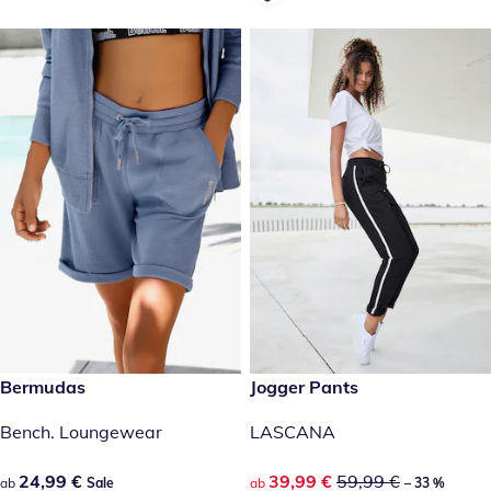
24,99 €
Bermudas
reduzierter Preis 39,99 €, vor
Jogger Pants
Sale
-33 %
Bench. Loungewear
LASCANA
24,99 €
24,99 €
reduzierter Preis 39,99 €, vor
39,99 €
59,99 €
ab
Sale
ab
– 33 %