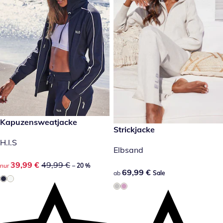
reduzierter Preis 39,99 €, vorheriger Preis: 49,99 €
Kapuzensweatjacke
-20 %
69,99 €
Strickjacke
Sale
H.I.S
Elbsand
reduzierter Preis 39,99 €, vorheriger Preis: 49,99 €
39,99 €
49,99 €
nur
– 20 %
69,99 €
69,99 €
ab
Sale