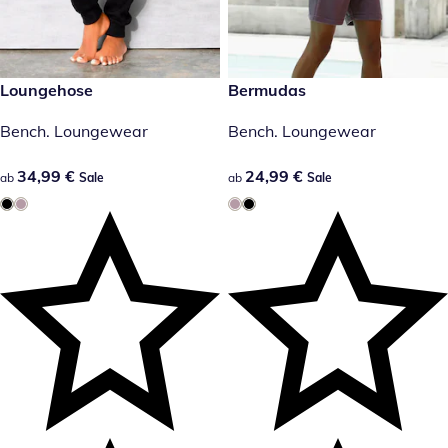
34,99 €
Loungehose
24,99 €
Bermudas
Sale
Sale
Bench. Loungewear
Bench. Loungewear
34,99 €
34,99 €
24,99 €
24,99 €
ab
Sale
ab
Sale