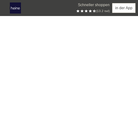
Schneller shoppen
in der App
(13.2 tsd)
Zum Hauptinhalt springen