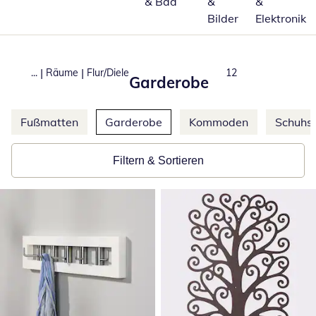
& Bad
&
&
Bilder
Elektronik
|
|
...
Räume
Flur/Diele
Produkte
12
Garderobe
Weitere Kategorien überspringen
Fußmatten
Garderobe
Kommoden
Schuhs
Filtern & Sortieren