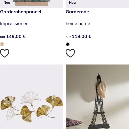
Neu
Neu
149,00 €
Garderobenpaneel
119,00 €
Garderobe
Impressionen
heine home
149,00 €
149,00 €
119,00 €
119,00 €
nur
nur