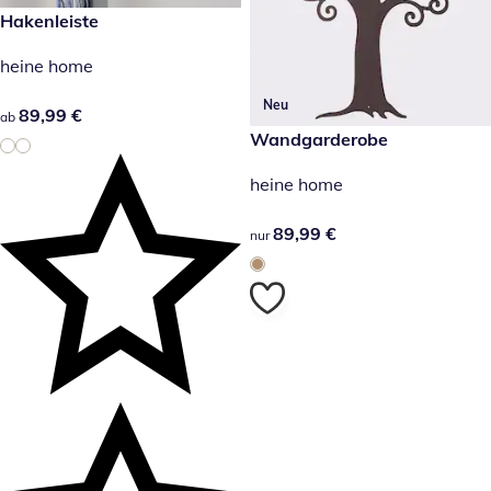
89,99 €
Hakenleiste
heine home
Neu
89,99 €
89,99 €
ab
89,99 €
Wandgarderobe
heine home
89,99 €
89,99 €
nur