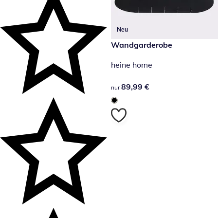
Neu
89,99 €
Wandgarderobe
heine home
89,99 €
89,99 €
nur