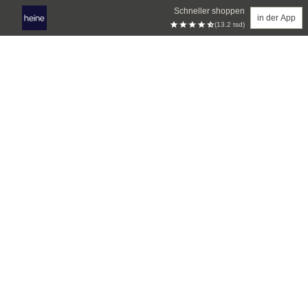
Schneller shoppen
in der App
(13.2 tsd)
Zum Hauptinhalt springen