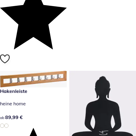
89,99 €
Hakenleiste
heine home
89,99 €
89,99 €
ab