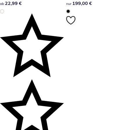
22,99 €
22,99 €
199,00 €
199,00 €
ab
nur