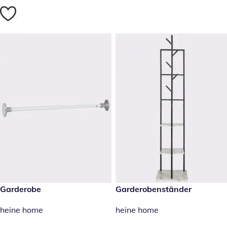
22,99 €
Garderobe
199,00 €
Garderobenständer
heine home
heine home