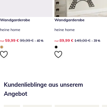
reduzierter Preis 59,99 €, vorheriger Preis: 99,99 €
Wandgarderobe
reduzierter Preis 89,99 €, vor
Wandgarderobe
-40 %
-39 %
heine home
heine home
reduzierter Preis 59,99 €, vorheriger Preis: 99,99 €
59,99 €
99,99 €
reduzierter Preis 89,99 €, vor
89,99 €
149,00 €
nur
– 40 %
nur
– 39 %
Kategorie-Empfehlungen überspringen
Kundenlieblinge aus unserem
Angebot