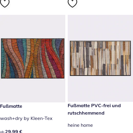
29,99 €
Fußmatte PVC-frei und
29,99 €
Fußmatte
rutschhemmend
wash+dry by Kleen-Tex
heine home
29,99 €
29,99 €
ab