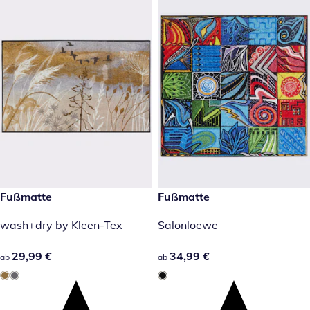
29,99 €
Fußmatte
34,99 €
Fußmatte
wash+dry by Kleen-Tex
Salonloewe
29,99 €
29,99 €
34,99 €
34,99 €
ab
ab