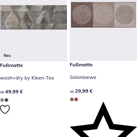
Neu
29,99 €
Fußmatte
49,99 €
Fußmatte
Salonloewe
wash+dry by Kleen-Tex
29,99 €
29,99 €
49,99 €
49,99 €
ab
ab