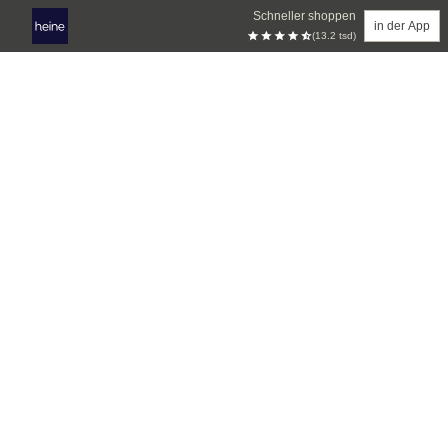
Schneller shoppen
in der App
(13.2 tsd)
Zum Hauptinhalt springen