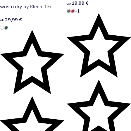
19,99 €
19,99 €
ab
wash+dry by Kleen-Tex
+1
29,99 €
29,99 €
ab