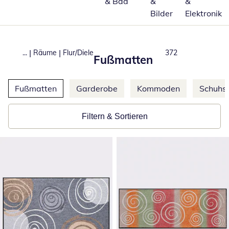
& Bad
&
&
Bilder
Elektronik
|
|
...
Räume
Flur/Diele
Produkte
372
Fußmatten
Weitere Kategorien überspringen
Fußmatten
Garderobe
Kommoden
Schuhs
Filtern & Sortieren