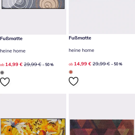
reduzierter Preis 14,99 €, vor
Fußmatte
reduzierter Preis 14,99 €, vorheriger Preis: 29,99 €
Fußmatte
-50 %
-50 %
heine home
heine home
reduzierter Preis 14,99 €, vor
14,99 €
29,99 €
reduzierter Preis 14,99 €, vorheriger Preis: 29,99 €
14,99 €
29,99 €
ab
– 50 %
ab
– 50 %