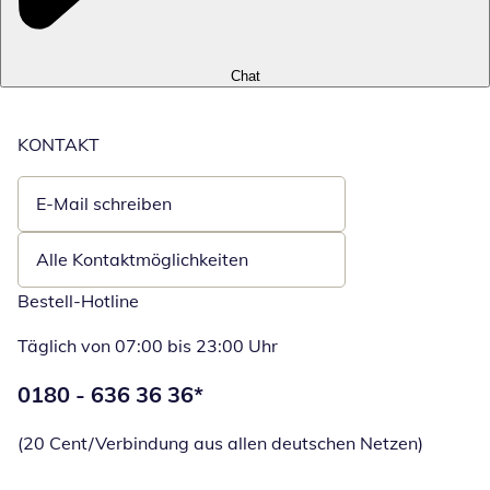
Chat
KONTAKT
E-Mail schreiben
Öffnet E-Mail-Client
Alle Kontaktmöglichkeiten
Bestell-Hotline
Täglich von 07:00 bis 23:00 Uhr
Telefonnummer:
0180 - 636 36 36
*
Öffnet Telefon
(20 Cent/Verbindung aus allen deutschen Netzen)