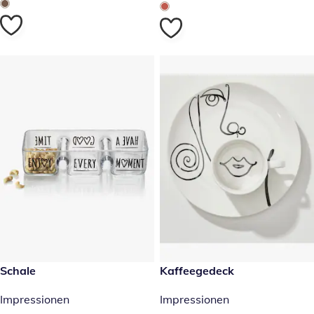
17,99 €
Schale
reduzierter Preis 12,99 €, vor
Kaffeegedeck
-48 %
Impressionen
Impressionen