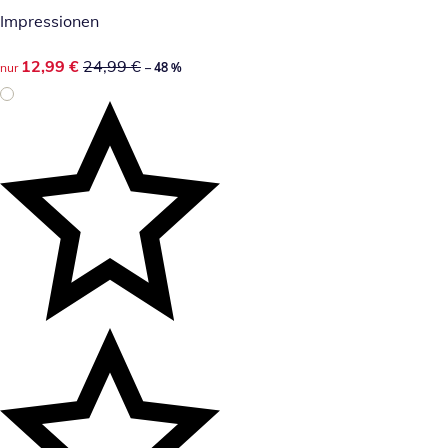
Impressionen
reduzierter Preis 12,99 €, vorheriger Preis: 24,99 €
12,99 €
24,99 €
nur
– 48 %