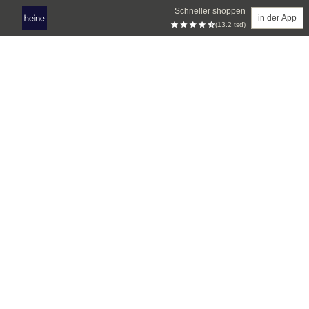
Schneller shoppen
in der App
(13.2 tsd)
Zum Hauptinhalt springen