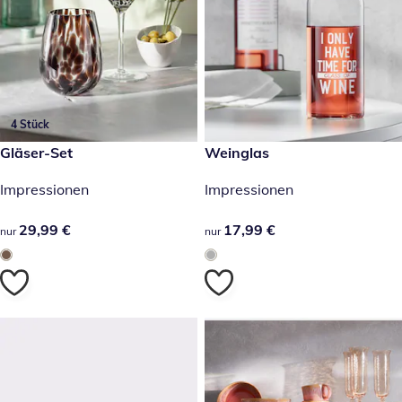
4 Stück
29,99 €
Gläser-Set
17,99 €
Weinglas
Impressionen
Impressionen
29,99 €
29,99 €
17,99 €
17,99 €
nur
nur