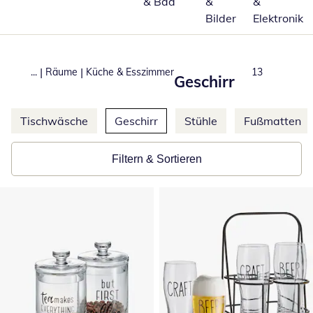
& Bad
&
&
Bilder
Elektronik
|
|
...
Räume
Küche & Esszimmer
Produkte
13
Geschirr
Weitere Kategorien überspringen
Tischwäsche
Geschirr
Stühle
Fußmatten
Filtern & Sortieren