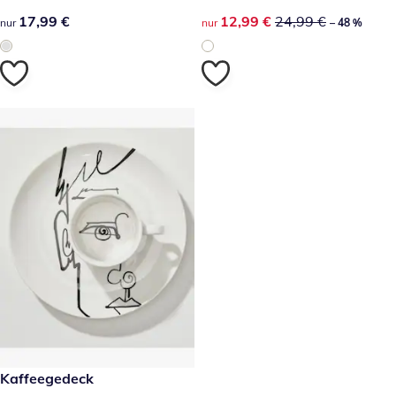
17,99 €
17,99 €
reduzierter Preis 12,99 €, vor
12,99 €
24,99 €
nur
nur
– 48 %
reduzierter Preis 12,99 €, vorheriger Preis: 24,99 €
Kaffeegedeck
-48 %