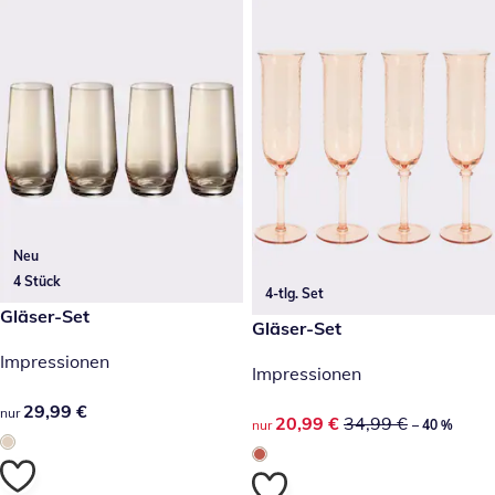
Neu
4 Stück
4-tlg. Set
29,99 €
Gläser-Set
reduzierter Preis 20,99 €, vor
Gläser-Set
-40 %
Impressionen
Impressionen
29,99 €
29,99 €
nur
reduzierter Preis 20,99 €, vor
20,99 €
34,99 €
nur
– 40 %