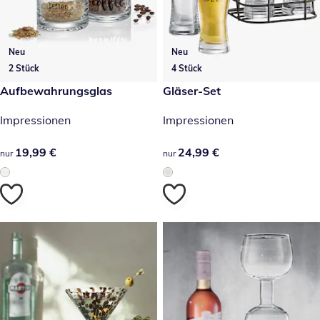
Neu
Neu
2 Stück
4 Stück
19,99 €
Aufbewahrungsglas
24,99 €
Gläser-Set
Impressionen
Impressionen
19,99 €
19,99 €
24,99 €
24,99 €
nur
nur