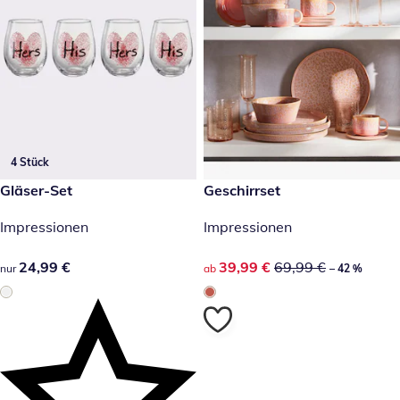
4 Stück
24,99 €
Gläser-Set
reduzierter Preis 39,99 €, vor
Geschirrset
-42 %
Impressionen
Impressionen
24,99 €
24,99 €
reduzierter Preis 39,99 €, vor
39,99 €
69,99 €
nur
ab
– 42 %