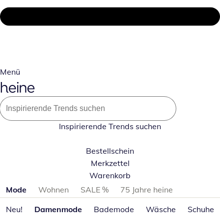
Menü
Inspirierende Trends suchen
Bestellschein
Merkzettel
Warenkorb
Produktkategorien überspringen
Mode
Wohnen
SALE %
75 Jahre heine
Neu!
Damenmode
Bademode
Wäsche
Schuhe