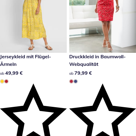
49,99 €
Jerseykleid mit Flügel-
79,99 €
Druckkleid in Baumwoll-
Ärmeln
Webqualität
49,99 €
49,99 €
79,99 €
79,99 €
ab
ab