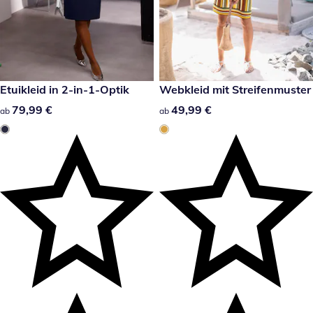
79,99 €
Etuikleid in 2-in-1-Optik
49,99 €
Webkleid mit Streifenmuster
79,99 €
79,99 €
49,99 €
49,99 €
ab
ab