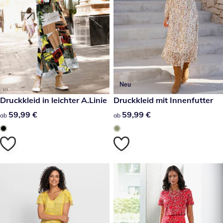
Neu
59,99 €
Druckkleid in leichter A.Linie
59,99 €
Druckkleid mit Innenfutter
59,99 €
59,99 €
59,99 €
59,99 €
ab
ab