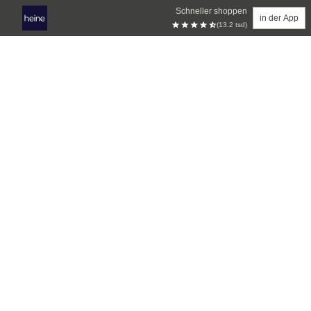
Schneller shoppen
in der App
(13.2 tsd)
Zum Hauptinhalt springen