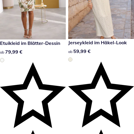
59,99 €
Jerseykleid im Häkel-Look
79,99 €
Etuikleid im Blätter-Dessin
59,99 €
59,99 €
79,99 €
79,99 €
ab
ab