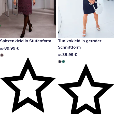
89,99 €
Spitzenkleid in Stufenform
39,99 €
Tunikakleid in gerader
Schnittform
89,99 €
89,99 €
ab
39,99 €
39,99 €
ab