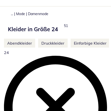
|
|
...
Mode
Damenmode
Produkte
51
Kleider in Größe 24
Weitere Kategorien überspringen
Abendkleider
Druckkleider
Einfarbige Kleider
24