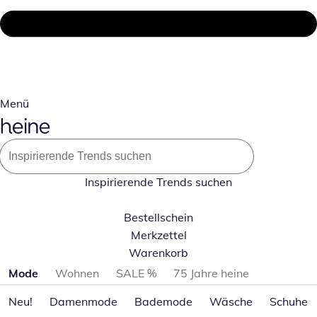
Menü
Inspirierende Trends suchen
Bestellschein
Merkzettel
Warenkorb
Produktkategorien überspringen
Mode
Wohnen
SALE %
75 Jahre heine
Neu!
Damenmode
Bademode
Wäsche
Schuhe