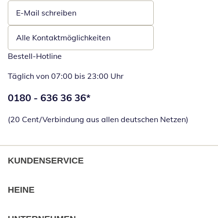
E-Mail schreiben
Öffnet E-Mail-Client
Alle Kontaktmöglichkeiten
Bestell-Hotline
Täglich von 07:00 bis 23:00 Uhr
Telefonnummer:
0180 - 636 36 36
*
Öffnet Telefon
(20 Cent/Verbindung aus allen deutschen Netzen)
KUNDENSERVICE
HEINE