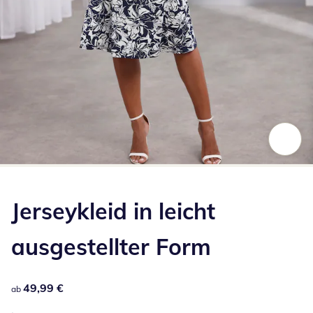
Zum Vergrößern auf das Bild klicken
Jerseykleid in leicht
ausgestellter Form
49,99 €
49,99 €
ab