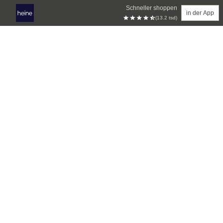
Schneller shoppen
in der App
(13.2 tsd)
Zum Hauptinhalt springen