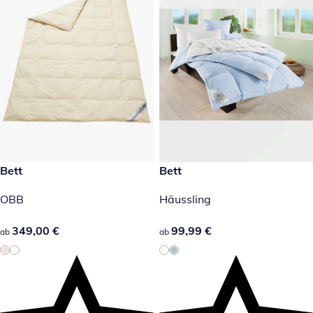
349,00 €
Bett
99,99 €
Bett
OBB
Häussling
349,00 €
349,00 €
99,99 €
99,99 €
ab
ab