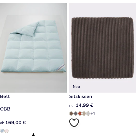
Neu
169,00 €
Bett
14,99 €
Sitzkissen
14,99 €
14,99 €
nur
OBB
+1
169,00 €
169,00 €
ab