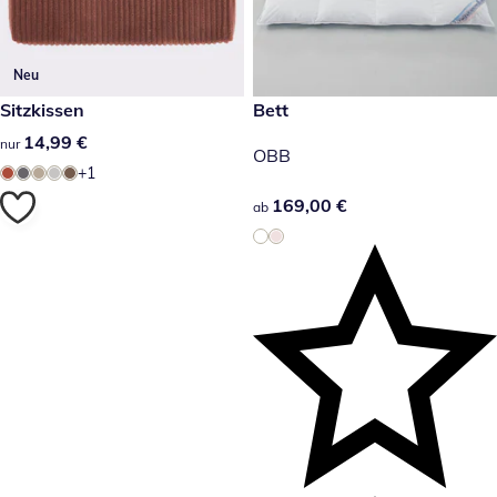
Neu
14,99 €
Sitzkissen
169,00 €
Bett
14,99 €
14,99 €
nur
OBB
+1
169,00 €
169,00 €
ab