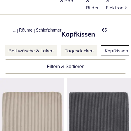
& Bad
&
&
Bilder
Elektronik
|
|
...
Räume
Schlafzimmer
Produkte
65
Kopfkissen
Weitere Kategorien überspringen
Bettwäsche & Laken
Tagesdecken
Kopfkissen
Filtern & Sortieren