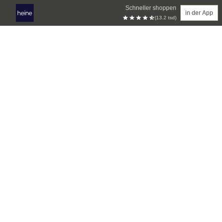
Schneller shoppen
in der App
(13.2 tsd)
Zum Hauptinhalt springen