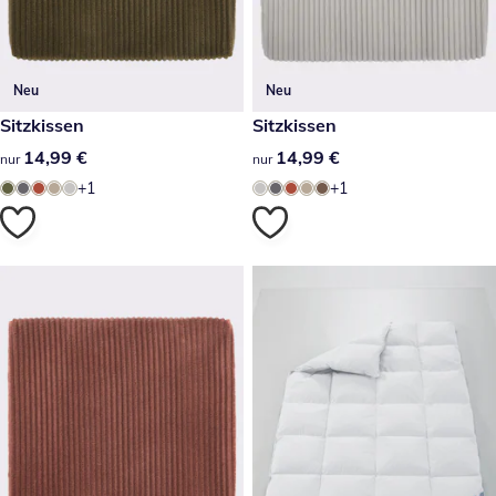
Neu
Neu
14,99 €
Sitzkissen
14,99 €
Sitzkissen
14,99 €
14,99 €
14,99 €
14,99 €
nur
nur
+1
+1