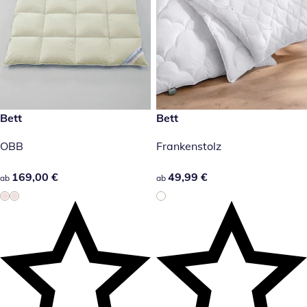
169,00 €
Bett
49,99 €
Bett
OBB
Frankenstolz
169,00 €
169,00 €
49,99 €
49,99 €
ab
ab